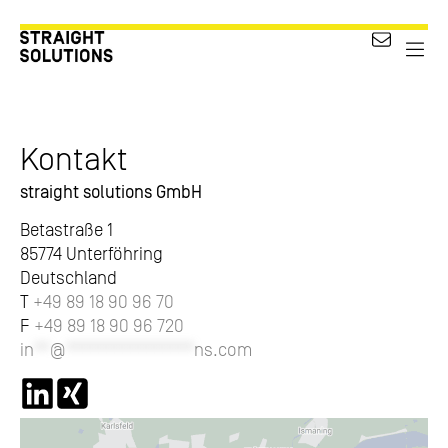
bei stra
Kontakt
straight solutions GmbH
Betastraße 1
85774 Unterföhring
Deutschland
T
+49 89 18 90 96 70
F
+49 89 18 90 96 720
in
**
@
****************
ns.com